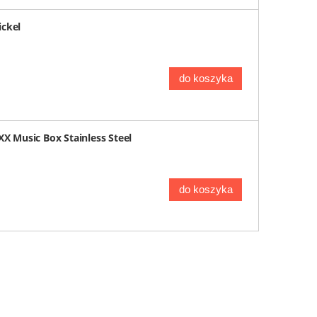
ickel
do koszyka
 Music Box Stainless Steel
do koszyka