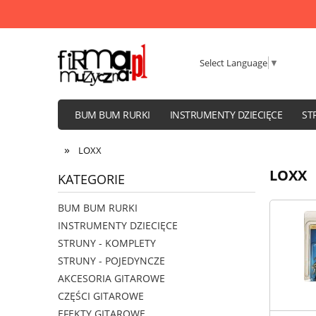
Select Language
▼
BUM BUM RURKI
INSTRUMENTY DZIECIĘCE
ST
WZMACNIACZE I KOLUMNY
»
LOXX
LOXX
KATEGORIE
BUM BUM RURKI
INSTRUMENTY DZIECIĘCE
STRUNY - KOMPLETY
STRUNY - POJEDYNCZE
AKCESORIA GITAROWE
CZĘŚCI GITAROWE
EFEKTY GITAROWE