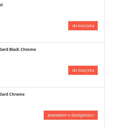
el
do koszyka
ndard Black Chrome
do koszyka
ndard Chrome
powiadom o dostępności