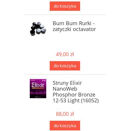
do koszyka
Bum Bum Rurki -
zatyczki octavator
49,00 zł
do koszyka
Struny Elixir
NanoWeb
Phosphor Bronze
12-53 Light (16052)
88,00 zł
do koszyka