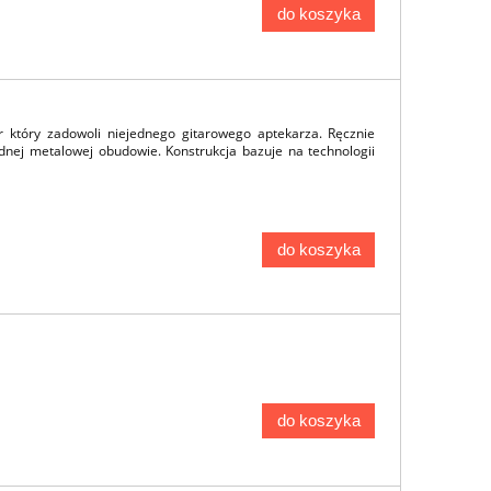
do koszyka
 który zadowoli niejednego gitarowego aptekarza. Ręcznie
dnej metalowej obudowie. Konstrukcja bazuje na technologii
do koszyka
do koszyka