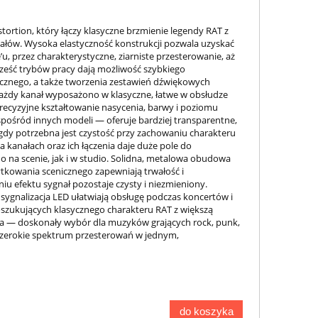
rtion, który łączy klasyczne brzmienie legendy RAT z
ałów. Wysoka elastyczność konstrukcji pozwala uzyskać
, przez charakterystyczne, ziarniste przesterowanie, aż
sześć trybów pracy dają możliwość szybkiego
cznego, a także tworzenia zestawień dźwiękowych
ażdy kanał wyposażono w klasyczne, łatwe w obsłudze
 precyzyjne kształtowanie nasycenia, barwy i poziomu
pośród innych modeli — oferuje bardziej transparentne,
gdy potrzebna jest czystość przy zachowaniu charakteru
kanałach oraz ich łączenia daje duże pole do
na scenie, jak i w studio. Solidna, metalowa obudowa
tkowania scenicznego zapewniają trwałość i
iu efektu sygnał pozostaje czysty i niezmieniony.
az sygnalizacja LED ułatwiają obsługę podczas koncertów i
oszukujących klasycznego charakteru RAT z większą
nia — doskonały wybór dla muzyków grających rock, punk,
szerokie spektrum przesterowań w jednym,
do koszyka