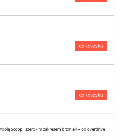
do koszyka
do koszyka
ntrolą Scoop i szerokim zakresem brzmień – od overdrive