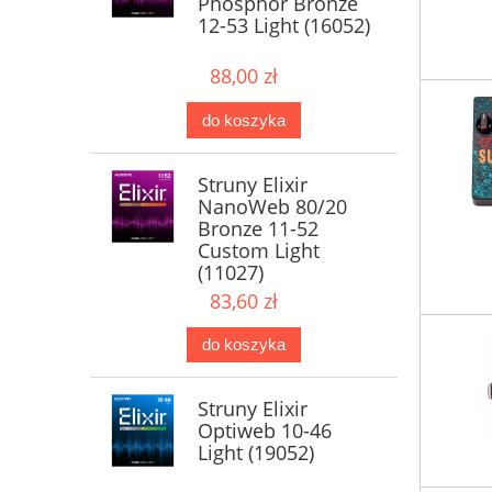
Phosphor Bronze
12-53 Light (16052)
88,00 zł
do koszyka
Struny Elixir
NanoWeb 80/20
Bronze 11-52
Custom Light
(11027)
83,60 zł
do koszyka
Struny Elixir
Optiweb 10-46
Light (19052)