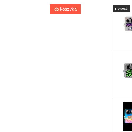
nowość
do koszyka