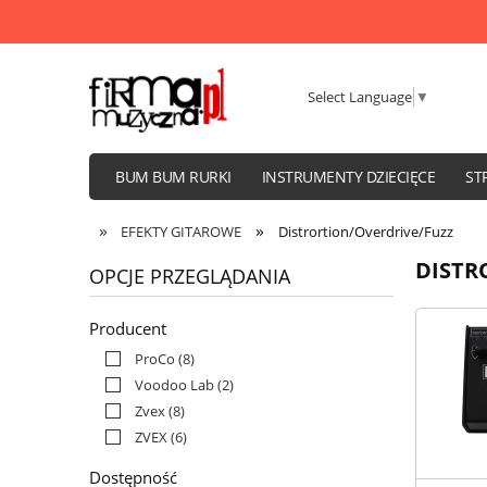
Select Language
▼
BUM BUM RURKI
INSTRUMENTY DZIECIĘCE
ST
WZMACNIACZE I KOLUMNY
»
»
EFEKTY GITAROWE
Distrortion/Overdrive/Fuzz
DISTR
OPCJE PRZEGLĄDANIA
Producent
ProCo
(8)
Voodoo Lab
(2)
Zvex
(8)
ZVEX
(6)
Dostępność