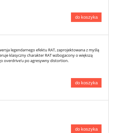
do koszyka
wersja legendarnego efektu RAT, zaprojektowana z myślą
feruje klasyczny charakter RAT wzbogacony o większą
o overdrive’u po agresywny distortion.
do koszyka
do koszyka