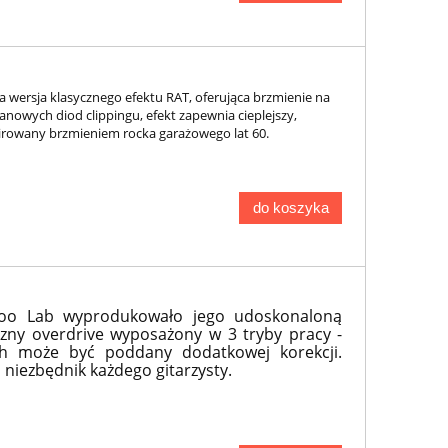
a wersja klasycznego efektu RAT, oferująca brzmienie na
anowych diod clippingu, efekt zapewnia cieplejszy,
pirowany brzmieniem rocka garażowego lat 60.
do koszyka
odoo Lab wyprodukowało jego udoskonaloną
yczny overdrive wyposażony w 3 tryby pracy -
ch może być poddany dodatkowej korekcji.
o niezbędnik każdego gitarzysty.