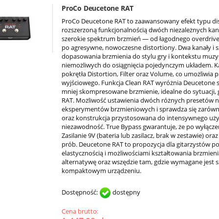
ProCo Deucetone RAT
ProCo Deucetone RAT to zaawansowany efekt typu disto
rozszerzoną funkcjonalnością dwóch niezależnych kan
szerokie spektrum brzmień — od łagodnego overdrive’u
po agresywne, nowoczesne distortiony. Dwa kanały i 
dopasowania brzmienia do stylu gry i kontekstu muzy
niemożliwych do osiągnięcia pojedynczym układem. K
pokrętła Distortion, Filter oraz Volume, co umożliwia
wyjściowego. Funkcja Clean RAT wyróżnia Deucetone s
mniej skompresowane brzmienie, idealne do sytuacji, 
RAT. Możliwość ustawienia dwóch różnych presetów na 
eksperymentów brzmieniowych i sprawdza się zarówno 
oraz konstrukcja przystosowana do intensywnego uży
niezawodność. True Bypass gwarantuje, że po wyłączen
Zasilanie 9V (bateria lub zasilacz, brak w zestawie) or
prób. Deucetone RAT to propozycja dla gitarzystów p
elastycznością i możliwościami kształtowania brzmie
alternatywę oraz wszędzie tam, gdzie wymagane jest 
kompaktowym urządzeniu.
Dostępność:
dostępny
Cena brutto: