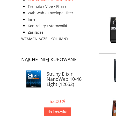
Tremolo / Vibe / Phaser
Wah Wah / Envelope Filter
Inne
Kontrolery / sterowniki
Zasilacze
WZMACNIACZE I KOLUMNY
NAJCHĘTNIEJ KUPOWANE
Struny Elixir
NanoWeb 10-46
Light (12052)
62,00 zł
do koszyka