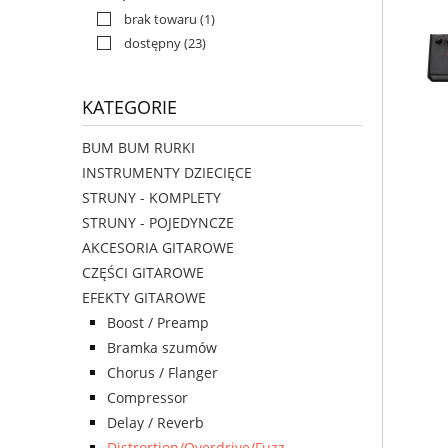
brak towaru
(1)
dostępny
(23)
KATEGORIE
BUM BUM RURKI
INSTRUMENTY DZIECIĘCE
STRUNY - KOMPLETY
STRUNY - POJEDYNCZE
AKCESORIA GITAROWE
CZĘŚCI GITAROWE
EFEKTY GITAROWE
Boost / Preamp
Bramka szumów
Chorus / Flanger
Compressor
Delay / Reverb
Distrortion/Overdrive/Fuzz