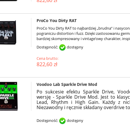
822,60 zł
ProCo You Dirty RAT
ProCo You Dirty RAT to najbardziej „brudna” i nasycon
pograniczu distortion i fuzz. Dzięki zastosowaniu germ
bardziej skompresowany i vintage’owy charakter, ins
Dostępność:
dostępny
Cena brutto:
822,60 zł
Voodoo Lab Sparkle Drive Mod
Po sukcesie efektu Sparkle Drive, Vo
wersję - Sparkle Drive Mod. Jest to klas
Lead, Rhythm i High Gain. Każdy z ni
Niezawodny i ręcznie składany overdrive t
Dostępność:
dostępny