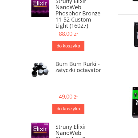
Struny Elixir
NanoWeb
Phosphor Bronze
11-52 Custom
Light (16027)
88,00 zł
do koszyka
Bum Bum Rurki -
zatyczki octavator
49,00 zł
do koszyka
Struny Elixir
NanoWeb