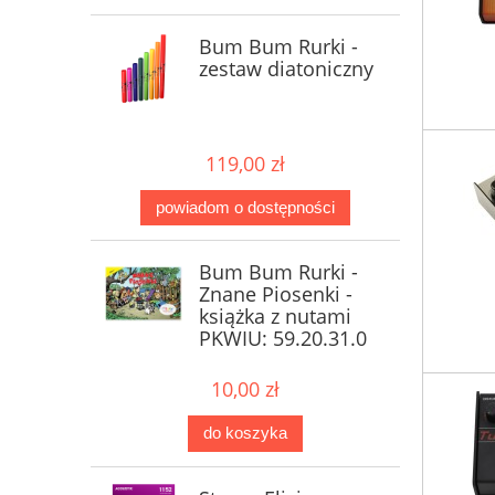
Bum Bum Rurki -
zestaw diatoniczny
119,00 zł
powiadom o dostępności
Bum Bum Rurki -
Znane Piosenki -
książka z nutami
PKWIU: 59.20.31.0
10,00 zł
do koszyka