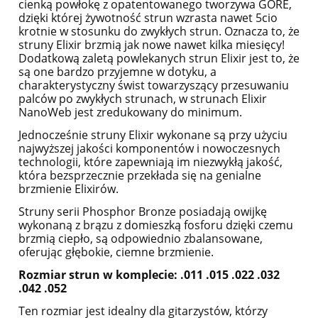
cienką powłokę z opatentowanego tworzywa GORE,
dzięki której żywotność strun wzrasta nawet 5cio
krotnie w stosunku do zwykłych strun. Oznacza to, że
struny Elixir brzmią jak nowe nawet kilka miesięcy!
Dodatkową zaletą powlekanych strun Elixir jest to, że
są one bardzo przyjemne w dotyku, a
charakterystyczny świst towarzyszący przesuwaniu
palców po zwykłych strunach, w strunach Elixir
NanoWeb jest zredukowany do minimum.
Jednocześnie struny Elixir wykonane są przy użyciu
najwyższej jakości komponentów i nowoczesnych
technologii, które zapewniają im niezwykłą jakość,
która bezsprzecznie przekłada się na genialne
brzmienie Elixirów.
Struny serii Phosphor Bronze posiadają owijkę
wykonaną z brązu z domieszką fosforu dzięki czemu
brzmią ciepło, są odpowiednio zbalansowane,
oferując głębokie, ciemne brzmienie.
Rozmiar strun w komplecie: .011 .015 .022 .032
.042 .052
Ten rozmiar jest idealny dla gitarzystów, którzy