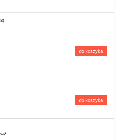
8)
do koszyka
do koszyka
ywy!