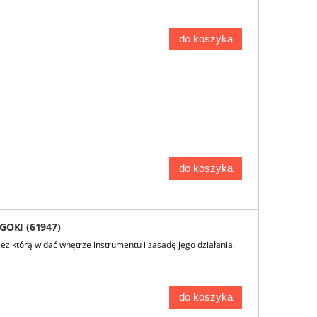
do koszyka
do koszyka
GOKI (61947)
ez którą widać wnętrze instrumentu i zasadę jego działania.
do koszyka