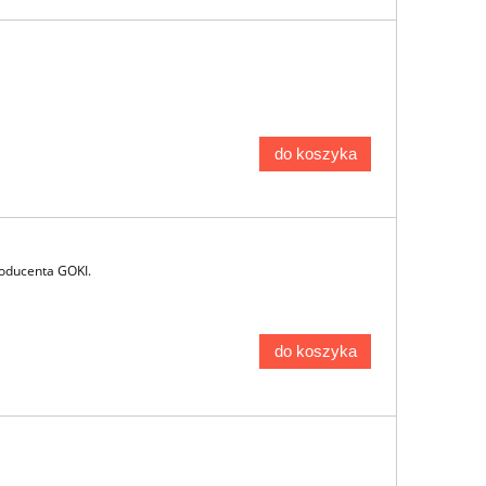
do koszyka
roducenta GOKI.
do koszyka