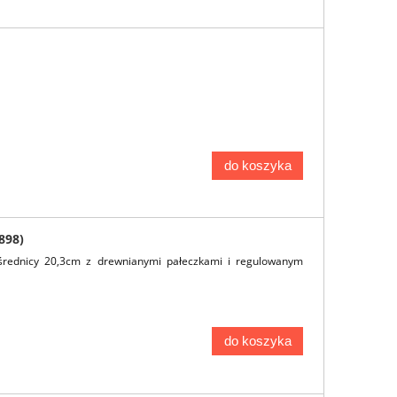
do koszyka
898)
średnicy 20,3cm z drewnianymi pałeczkami i regulowanym
do koszyka