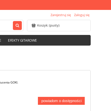
Zarejestruj się
Zaloguj się
Koszyk:
(pusty)
E
EFEKTY GITAROWE
ducenta GOKI.
powiadom o dostępności