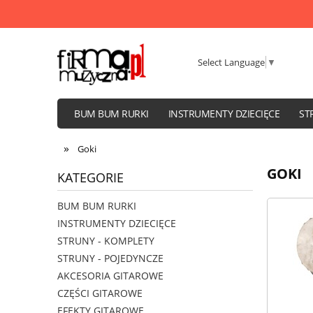
Select Language
▼
BUM BUM RURKI
INSTRUMENTY DZIECIĘCE
ST
WZMACNIACZE I KOLUMNY
»
Goki
GOKI
KATEGORIE
BUM BUM RURKI
INSTRUMENTY DZIECIĘCE
STRUNY - KOMPLETY
STRUNY - POJEDYNCZE
AKCESORIA GITAROWE
CZĘŚCI GITAROWE
EFEKTY GITAROWE