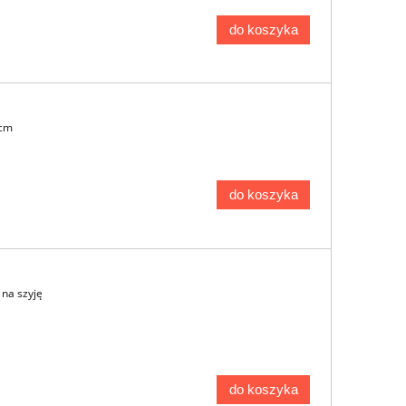
do koszyka
 cm
do koszyka
na szyję
do koszyka