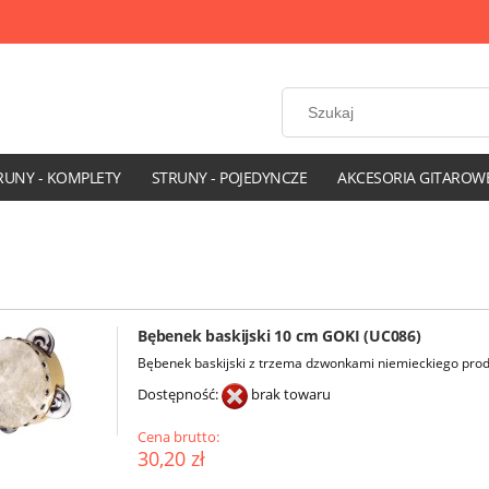
RUNY - KOMPLETY
STRUNY - POJEDYNCZE
AKCESORIA GITAROW
Bębenek baskijski 10 cm GOKI (UC086)
Bębenek baskijski z trzema dzwonkami niemieckiego pro
Dostępność:
brak towaru
Cena brutto:
30,20 zł