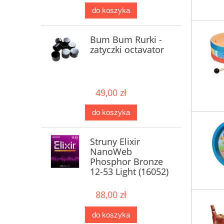
do koszyka
Bum Bum Rurki -
zatyczki octavator
49,00 zł
do koszyka
Struny Elixir
NanoWeb
Phosphor Bronze
12-53 Light (16052)
88,00 zł
do koszyka