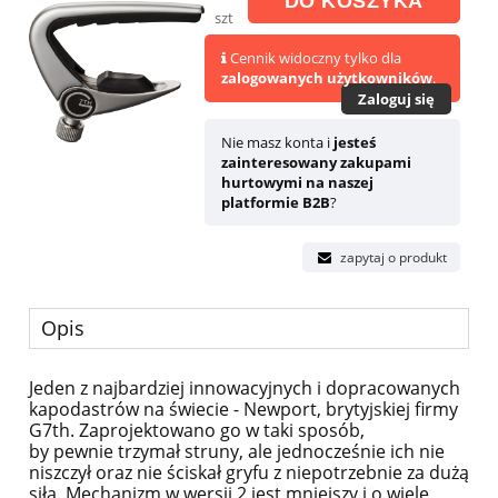
DO KOSZYKA
szt
Cennik widoczny tylko dla
zalogowanych użytkowników
.
Zaloguj się
Nie masz konta i
jesteś
zainteresowany zakupami
hurtowymi na naszej
platformie B2B
?
zapytaj o produkt
Opis
Jeden z najbardziej innowacyjnych i dopracowanych
kapodastrów na świecie - Newport, brytyjskiej firmy
G7th. Zaprojektowano go w taki sposób,
by pewnie trzymał struny, ale jednocześnie ich nie
niszczył oraz nie ściskał gryfu z niepotrzebnie za dużą
siłą. Mechanizm w wersji 2 jest mniejszy i o wiele