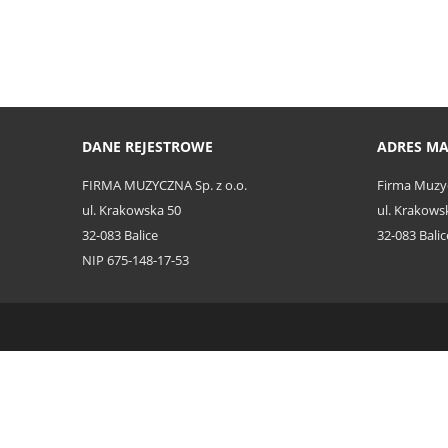
DANE REJESTROWE
ADRES M
FIRMA MUZYCZNA Sp. z o.o.
Firma Muzy
ul. Krakowska 50
ul. Krakows
32-083 Balice
32-083 Balic
NIP 675-148-17-53