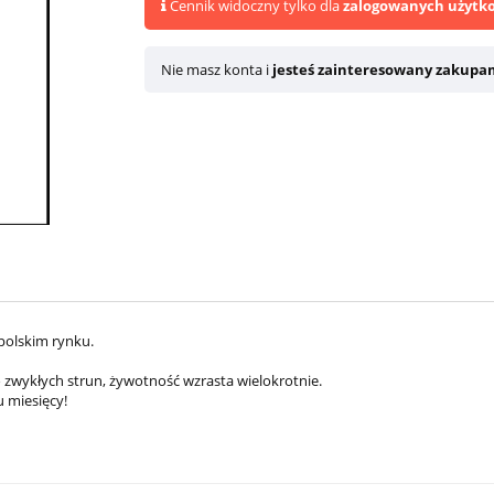
Cennik widoczny tylko dla
zalogowanych użytk
Nie masz konta i
jesteś zainteresowany zakupa
 polskim rynku.
zwykłych strun, żywotność wzrasta wielokrotnie.
 miesięcy!