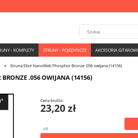
RUNY - KOMPLETY
STRUNY - POJEDYNCZE
AKCESORIA GITAROW
»
Struna Elixir NanoWeb Phosphor Bronze .056 owijana (14156)
BRONZE .056 OWIJANA (14156)
Cena brutto:
23,20 zł
szt