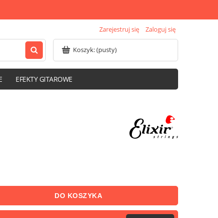
Zarejestruj się
Zaloguj się
Koszyk:
(pusty)
E
EFEKTY GITAROWE
DO KOSZYKA