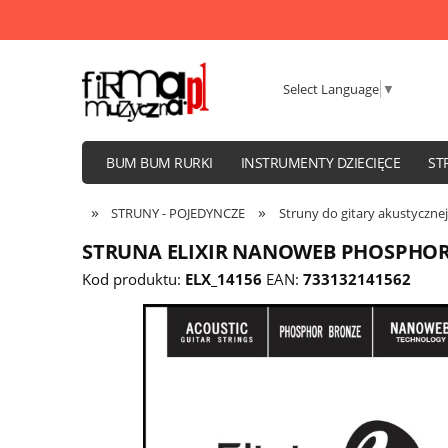
Select Language
▼
BUM BUM RURKI
INSTRUMENTY DZIECIĘCE
ST
WZMACNIACZE I KOLUMNY
»
»
STRUNY - POJEDYNCZE
Struny do gitary akustycznej
STRUNA ELIXIR NANOWEB PHOSPHOR 
Kod produktu:
ELX_14156
EAN:
733132141562